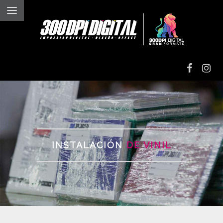
IMPRESIÓN
DIGITAL
IMPRESIÓN EN
ALTO VOLUMEN
INSTALACIÓN
DE VINIL
IMPRESIÓN EN
VINIL TEXTIL
GRAN
FORMATO
GRABADO Y
CORTE LÁSER
INSTALACIONES Y
ROTULACIONES